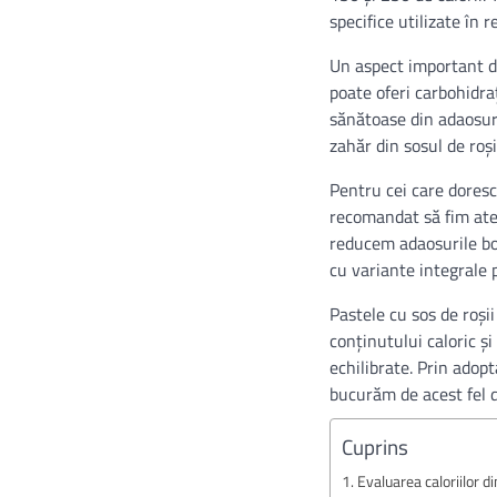
specifice utilizate în 
Un aspect important de
poate oferi carbohidraț
sănătoase din adaosuri
zahăr din sosul de roși
Pentru cei care doresc
recomandat să fim aten
reducem adaosurile bog
cu variante integrale 
Pastele cu sos de roși
conținutului caloric ș
echilibrate. Prin adop
bucurăm de acest fel d
Cuprins
Evaluarea caloriilor di