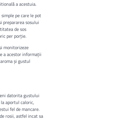
itională a acestuia.
i simple pe care le pot
și prepararea sosului
titatea de sos
ic per porție.
își monitorizeze
re a acestor informații
 aroma și gustul
eni datorita gustului
la aportul caloric,
estui fel de mancare.
 rosii, astfel incat sa