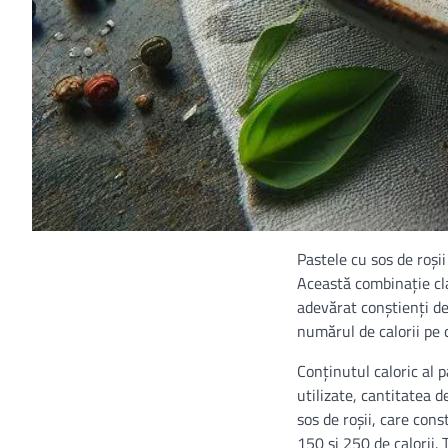
Pastele cu sos de roși
Această combinație cla
adevărat conștienți de
numărul de calorii pe c
Conținutul caloric al p
utilizate, cantitatea 
sos de roșii, care con
150 și 250 de calorii.