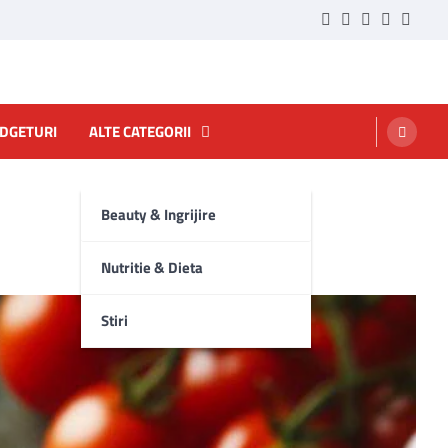
Twitter
Facebook
LinkedIn
Instagra
YouTu
ADGETURI
ALTE CATEGORII
Beauty & Ingrijire
Nutritie & Dieta
Stiri