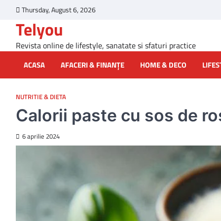
Skip
Thursday, August 6, 2026
to
Telyou
content
Revista online de lifestyle, sanatate si sfaturi practice
ACASA
AFACERI & FINANȚE
HOME & DECO
LIFES
NUTRITIE & DIETA
Calorii paste cu sos de ro
6 aprilie 2024