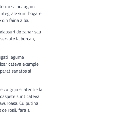
d dorim sa adaugam
 integrale sunt bogate
 din faina alba.
 adaosuri de zahar sau
nservate la borcan,
augati legume
 doar cateva exemple
parat sanatos si
 cu grija si atentie la
proaspete sunt cateva
savuroasa. Cu putina
 de rosii, fara a