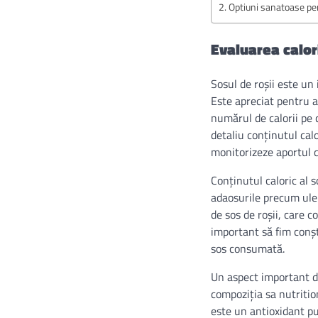
Optiuni sanatoase pen
Evaluarea calori
Sosul de roșii este un 
Este apreciat pentru a
numărul de calorii pe 
detaliu conținutul calo
monitorizeze aportul c
Conținutul caloric al so
adaosurile precum uleiu
de sos de roșii, care c
important să fim conști
sos consumată.
Un aspect important de
compoziția sa nutrition
este un antioxidant pu