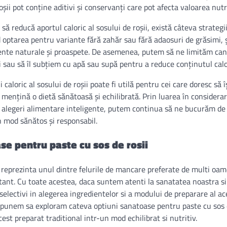
șii pot conține aditivi și conservanți care pot afecta valoarea nutr
să reducă aportul caloric al sosului de roșii, există câteva strategi
 optarea pentru variante fără zahăr sau fără adaosuri de grăsimi, 
iente naturale și proaspete. De asemenea, putem să ne limităm can
sau să îl subțiem cu apă sau supă pentru a reduce conținutul calor
caloric al sosului de roșii poate fi utilă pentru cei care doresc să 
și mențină o dietă sănătoasă și echilibrată. Prin luarea în considera
r alegeri alimentare inteligente, putem continua să ne bucurăm de
un mod sănătos și responsabil.
se pentru paste cu sos de rosii
i reprezinta unul dintre felurile de mancare preferate de multi oam
tant. Cu toate acestea, daca suntem atenti la sanatatea noastra si 
selectivi in alegerea ingredientelor si a modului de preparare al ac
ropunem sa exploram cateva optiuni sanatoase pentru paste cu sos de
st preparat traditional intr-un mod echilibrat si nutritiv.