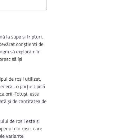
ă la supe și fripturi.
adevărat conștienți de
punem să explorăm în
oresc să își
pul de roșii utilizat,
eneral, o porție tipică
alorii. Totuși, este
zată și de cantitatea de
lui de roșii este și
penul din roșii, care
ele variante