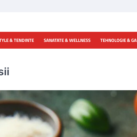
TYLE & TENDINTE
SANATATE & WELLNESS
TEHNOLOGIE & G
sii