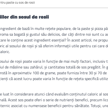
tru paste cu sos de rosii
ilor din sosul de rosii
ingredient de bază în multe rețete populare, de la paste și pizza pân
roma sa bogată și gustul său delicios, dar câți dintre noi sunt cu 
care le conține acest ingredient esențial? În acest articol, ne pro
ric al sosului de roșii și să oferim informații utile pentru cei care d
aloric.
sului de roșii poate varia în funcție de mai mulți factori, inclusiv ti
l de măsline sau zahărul, și cantitatea totală de sos pregătit. În g
onstă în aproximativ 100 de grame, poate furniza între 30 și 70 de c
enți că acest lucru poate varia în funcție de rețeta specifică utili
 luat în considerare atunci când evaluăm conținutul caloric al sosu
ală. Acest sos poate oferi o serie de nutrienți benefici, precum lico
ternic asociat cu numeroase beneficii pentru sănătate. Totuși, un