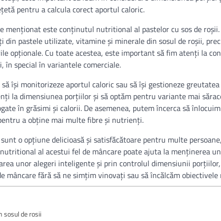
rețetă pentru a calcula corect aportul caloric.
 menționat este conținutul nutritional al pastelor cu sos de roșii
i din pastele utilizate, vitamine și minerale din sosul de roșii, pre
le opționale. Cu toate acestea, este important să fim atenți la con
i, în special în variantele comerciale.
 să își monitorizeze aportul caloric sau să își gestioneze greutatea
ți la dimensiunea porțiilor și să optăm pentru variante mai sărace
ate în grăsimi și calorii. De asemenea, putem încerca să înlocuim 
pentru a obține mai multe fibre și nutrienți.
i sunt o opțiune delicioasă și satisfăcătoare pentru multe persoane,
i nutritional al acestui fel de mâncare poate ajuta la menținerea un
tarea unor alegeri inteligente și prin controlul dimensiunii porțiilo
e mâncare fără să ne simțim vinovați sau să încălcăm obiectivele 
n sosul de rosii