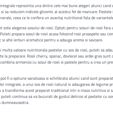
integrale reprezinta una dintre cele mai bune alegeri atunci can
 si sa reducem indicele glicemic al acestui fel de mancare. Pastele
inerale, ceea ce le confera un avantaj nutritional fata de variantele
t este alegerea sosului de rosii. Optati pentru sosuri de rosii fara
. Puteti prepara sosul de rosii acasa folosind rosii proaspete sau co
c si alte ierburi aromatice pentru a adauga aroma si savoare.
 multa valoare nutritionala pastelor cu sos de rosii, puteti sa ad
e la preparare. Rosii cherry, spanac, dovlecel sau ardei gras sunt
combina armonios cu sosul de rosii si pastele pentru a crea un pre
 pot fi o optiune sanatoasa si echilibrata atunci cand sunt preparate
elor integrale, a unui sos de rosii natural si adaugarea de legume 
u a transforma acest preparat traditional intr-o masa nutritiva si 
, puteti continua sa va bucurati de gustul delicios al pastelor cu sos
a dumneavoastra.