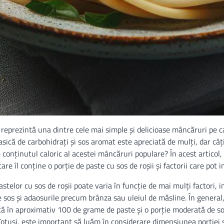
i reprezintă una dintre cele mai simple și delicioase mâncăruri pe c
sică de carbohidrați și sos aromat este apreciată de mulți, dar câț
 conținutul caloric al acestei mâncăruri populare? În acest articol,
are îl conține o porție de paste cu sos de roșii și factorii care pot 
astelor cu sos de roșii poate varia în funcție de mai mulți factori, i
de sos și adaosurile precum brânza sau uleiul de măsline. În general,
stă în aproximativ 100 de grame de paste și o porție moderată de so
 Totuși, este important să luăm în considerare dimensiunea porției 