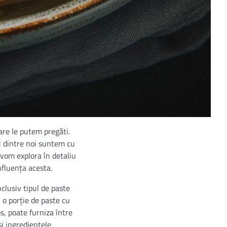
are le putem pregăti.
i dintre noi suntem cu
 vom explora în detaliu
influența acesta.
nclusiv tipul de paste
 o porție de paste cu
s, poate furniza între
și ingredientele