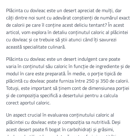
Plăcinta cu dovleac este un desert apreciat de mulți, dar
câți dintre noi sunt cu adevărat conștienți de numărul exact
de calorii pe care îl conține acest deliciu tentant? În acest
articol, vom explora în detaliu conținutul caloric al plăcintei
cu dovleac și ce trebuie să știi atunci când îți savurezi
această specialitate culinară.
Plăcinta cu dovleac este un desert indulgent care poate
varia în conținutul său caloric în funcție de ingrediente și de
modul în care este preparată. În medie, o porție tipică de
plăcintă cu dovleac poate furniza între 250 și 350 de calorii.
Totuși, este important să ținem cont de dimensiunea porției
și de compoziția specifică a desertului pentru a calcula
corect aportul caloric.
Un aspect crucial în evaluarea conținutului caloric al
plăcintei cu dovleac este și compoziția sa nutritivă. Deși
acest desert poate fi bogat în carbohidrați și grăsimi,