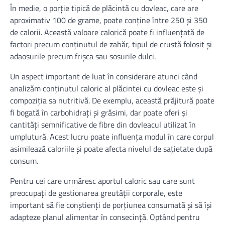
În medie, o porție tipică de plăcintă cu dovleac, care are
aproximativ 100 de grame, poate conține între 250 și 350
de calorii. Această valoare calorică poate fi influențată de
factori precum conținutul de zahăr, tipul de crustă folosit și
adaosurile precum frișca sau sosurile dulci.
Un aspect important de luat în considerare atunci când
analizăm conținutul caloric al plăcintei cu dovleac este și
compoziția sa nutritivă. De exemplu, această prăjitură poate
fi bogată în carbohidrați și grăsimi, dar poate oferi și
cantități semnificative de fibre din dovleacul utilizat în
umplutură. Acest lucru poate influența modul în care corpul
asimilează caloriile și poate afecta nivelul de sațietate după
consum.
Pentru cei care urmăresc aportul caloric sau care sunt
preocupați de gestionarea greutății corporale, este
important să fie conștienți de porțiunea consumată și să își
adapteze planul alimentar în consecință. Optând pentru