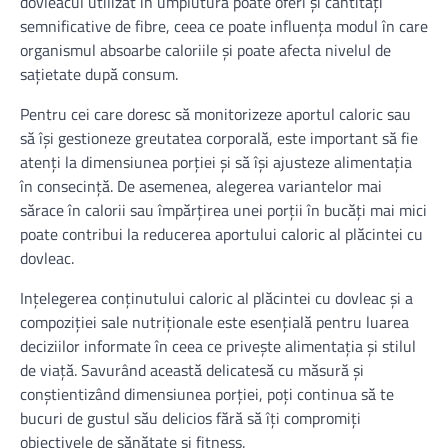
dovleacul utilizat în umplutură poate oferi și cantități
semnificative de fibre, ceea ce poate influența modul în care
organismul absoarbe caloriile și poate afecta nivelul de
sațietate după consum.
Pentru cei care doresc să monitorizeze aportul caloric sau
să își gestioneze greutatea corporală, este important să fie
atenți la dimensiunea porției și să își ajusteze alimentația
în consecință. De asemenea, alegerea variantelor mai
sărace în calorii sau împărțirea unei porții în bucăți mai mici
poate contribui la reducerea aportului caloric al plăcintei cu
dovleac.
Ințelegerea conținutului caloric al plăcintei cu dovleac și a
compoziției sale nutriționale este esențială pentru luarea
deciziilor informate în ceea ce privește alimentația și stilul
de viață. Savurând această delicatesă cu măsură și
conștientizând dimensiunea porției, poți continua să te
bucuri de gustul său delicios fără să îți compromiți
obiectivele de sănătate și fitness.