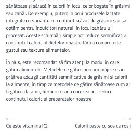
sănătoase și săracă în calorii în locul celor bogate în grăsimi
sau zahăr. De exemplu, putem înlocui produsele lactate
integrale cu variante cu conținut scăzut de grăsimi sau să
optăm pentru îndulcitori naturali în locul zahărului
procesat. Aceste schimbări simple pot reduce semnificativ
conținutul caloric al dietelor noastre fără a compromite
gustul sau textura alimentelor.
În plus, este recomandat să fim atenți la modul în care
gătim alimentele. Metodele de gătire precum prăjirea sau
prăjirea adaugă cantități semnificative de grăsimi și calorii
la alimente, în timp ce metodele de gătire sănătoase cum ar
fi gătirea la abur, fierberea sau coacerea pot reduce
conținutul caloric al preparatelor noastre.
Navigare
⟵
⟶
Ce este vitamina K2
Calorii paste cu sos de rosii
în