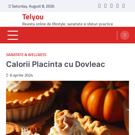
Skip
Saturday, August 8, 2026
Twitter
Facebook
LinkedIn
Instagr
YouT
to
Telyou
content
Revista online de lifestyle, sanatate si sfaturi practice
SANATATE & WELLNESS
Calorii Placinta cu Dovleac
6 aprilie 2024