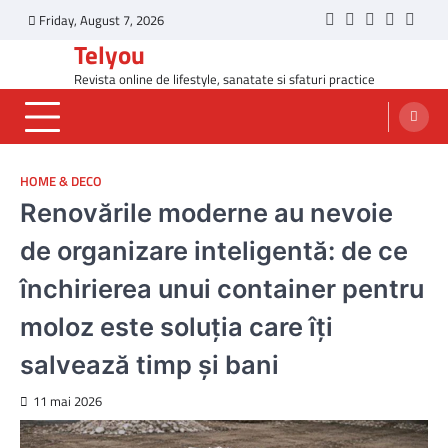
Skip
Friday, August 7, 2026
Twitter
Facebook
LinkedIn
Instagr
YouT
to
Telyou
content
Revista online de lifestyle, sanatate si sfaturi practice
HOME & DECO
Renovările moderne au nevoie
de organizare inteligentă: de ce
închirierea unui container pentru
moloz este soluția care îți
salvează timp și bani
11 mai 2026