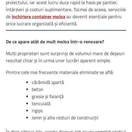
proiectului, iar acest lucru duce rapid la haos pe șantier,
întârzieri și costuri suplimentare. Tocmai de aceea, serviciile
de
inchiriere container moloz
au devenit esențiale pentru
orice lucrare organizată și eficientă.
De ce apare atât de mult moloz într-o renovare?
Mulți proprietari sunt surprinși de volumul mare de deșeuri
rezultat chiar și în urma unor lucrări aparent simple.
Printre cele mai frecvente materiale eliminate se află:
cărămidă spartă
beton
gresie și faianță
tencuială
rigips
lemn și alte resturi de construcții
În doar câteva zile, aceste deșeuri pot ocupa complet spațiul