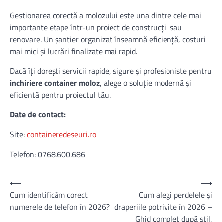
Gestionarea corectă a molozului este una dintre cele mai
importante etape într-un proiect de construcții sau
renovare. Un șantier organizat înseamnă eficiență, costuri
mai mici și lucrări finalizate mai rapid.
Dacă îți dorești servicii rapide, sigure și profesioniste pentru
inchiriere container moloz
, alege o soluție modernă și
eficientă pentru proiectul tău.
Date de contact:
Site:
containeredeseuri.ro
Telefon: 0768.600.686
Navigare
⟵
⟶
Cum identificăm corect
Cum alegi perdelele și
în
numerele de telefon în 2026?
draperiile potrivite în 2026 –
articole
Ghid complet după stil,